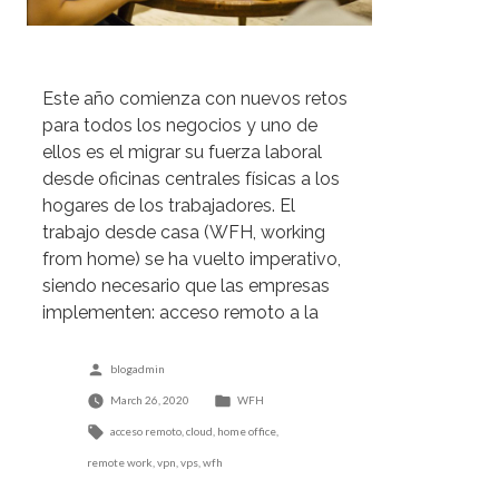
Este año comienza con nuevos retos
para todos los negocios y uno de
ellos es el migrar su fuerza laboral
desde oficinas centrales físicas a los
hogares de los trabajadores. El
trabajo desde casa (WFH, working
from home) se ha vuelto imperativo,
siendo necesario que las empresas
implementen: acceso remoto a la
información en servidores […]
Posted
blogadmin
by
Posted
March 26, 2020
WFH
Tags:
in
acceso remoto
,
cloud
,
home office
,
remote work
,
vpn
,
vps
,
wfh