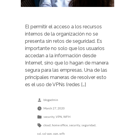
El permitir el acceso a los recursos
internos de la organización no se
presenta sin retos de seguridad. Es
importante no solo que los usuarios
accedan a la información desde
Internet, sino que lo hagan de manera
segura para las empresas. Una de las
principales maneras de resolver esto
es el uso de VPNs (redes […]
Posted
blogadmin
by
March 27, 2020
Posted
security
,
VPN
,
WFH
in
Tags:
cloud
,
home office
,
security
,
seguridad
,
ssl
,
ssl vpn
,
vpn
,
wfh