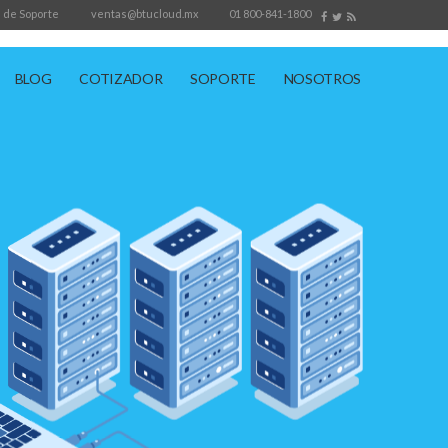
 de Soporte
ventas@btucloud.mx
01 800-841-1800
BLOG
COTIZADOR
SOPORTE
NOSOTROS