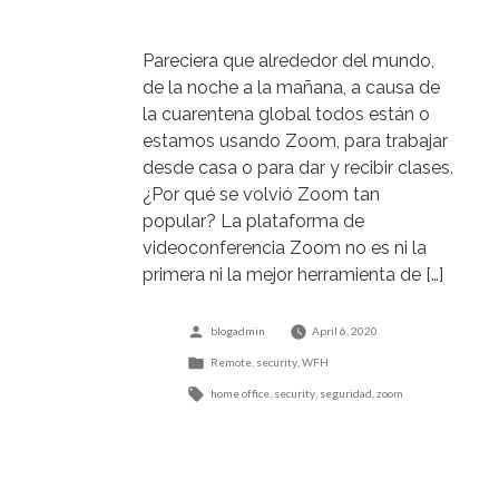
Pareciera que alrededor del mundo,
de la noche a la mañana, a causa de
la cuarentena global todos están o
estamos usando Zoom, para trabajar
desde casa o para dar y recibir clases.
¿Por qué se volvió Zoom tan
popular? La plataforma de
videoconferencia Zoom no es ni la
primera ni la mejor herramienta de […]
Posted
blogadmin
April 6, 2020
by
Posted
Remote
,
security
,
WFH
in
Tags:
home office
,
security
,
seguridad
,
zoom