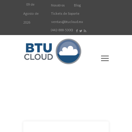
09 de
Nosotros
Blog
Agosto de
Tickets de Soporte
ventas@btucloud.mx
2026
(442-888-5300)