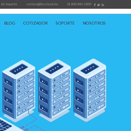
 de Soporte
ventas@btucloud.mx
01 800-841-1800
BLOG
COTIZADOR
SOPORTE
NOSOTROS