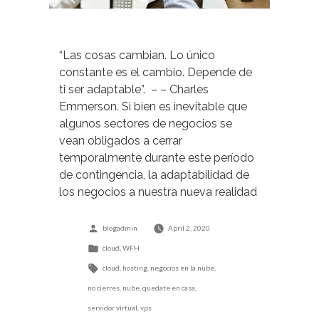
“Las cosas cambian. Lo único
constante es el cambio. Depende de
ti ser adaptable”. – – Charles
Emmerson. Si bien es inevitable que
algunos sectores de negocios se
vean obligados a cerrar
temporalmente durante este período
de contingencia, la adaptabilidad de
los negocios a nuestra nueva realidad
es fundamental para la sobrevivencia
de estos y […]
Posted
blogadmin
April 2, 2020
by
Posted
cloud
,
WFH
in
Tags:
cloud
,
hosting
,
negocios en la nube
,
no cierres
,
nube
,
quedate en casa
,
servidor virtual
,
vps