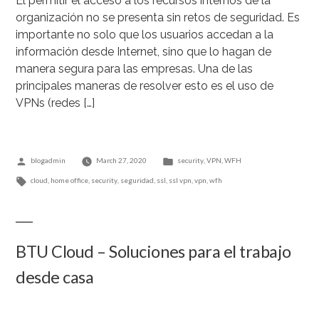
El permitir el acceso a los recursos internos de la
organización no se presenta sin retos de seguridad. Es
importante no solo que los usuarios accedan a la
información desde Internet, sino que lo hagan de
manera segura para las empresas. Una de las
principales maneras de resolver esto es el uso de
VPNs (redes […]
Posted
Posted
blogadmin
March 27, 2020
security
,
VPN
,
WFH
by
Tags:
in
cloud
,
home office
,
security
,
seguridad
,
ssl
,
ssl vpn
,
vpn
,
wfh
BTU Cloud – Soluciones para el trabajo
desde casa