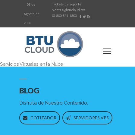
Skip
Tickets de Soporte
08 de
ventas@btucloud.mx
to
Agosto de
01 800-841-1800
content
2026
Servicios Virtuales en la Nube
BLOG
Disfruta de Nuestro Contenido.
COTIZADOR
SERVIDORES VPS