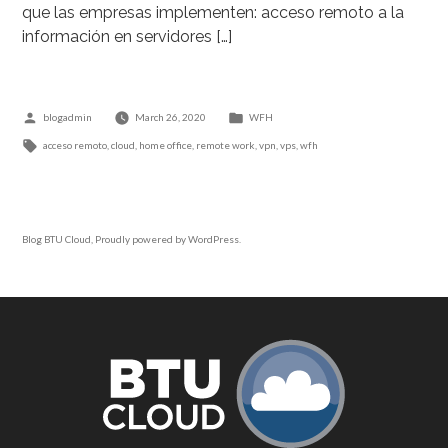
que las empresas implementen: acceso remoto a la
información en servidores […]
Posted
Posted
blogadmin
March 26, 2020
WFH
by
Tags:
in
acceso remoto
,
cloud
,
home office
,
remote work
,
vpn
,
vps
,
wfh
Blog BTU Cloud
,
Proudly powered by WordPress.